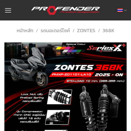
Skip
to
content
หน้าหลัก
/
รถมอเตอร์ไซค์
/
ZONTES
/
368K