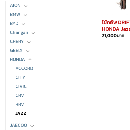
AION
BMW
โช้คอัพ DRI
BYD
HONDA Jazz
Changan
21,000
บาท
CHERY
GEELY
HONDA
ACCORD
CITY
CIVIC
CRV
HRV
JAZZ
JAECOO