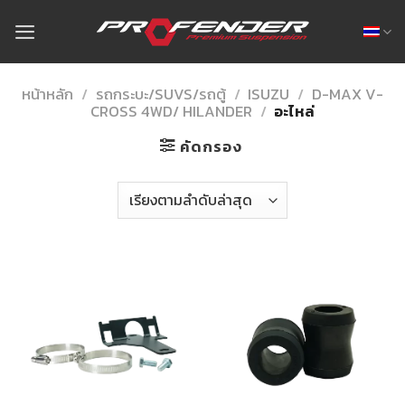
Skip
to
content
หน้าหลัก
/
รถกระบะ/SUVS/รถตู้
/
ISUZU
/
D-MAX V-
CROSS 4WD/ HILANDER
/
อะไหล่
คัดกรอง