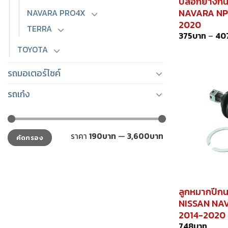
ปลอกยางกัน
NAVARA NP3
NAVARA PRO4X
2020
TERRA
375
บาท
–
40
TOYOTA
รถมอเตอร์ไซค์
รถเก๋ง
ราคา
ราคา
ราคา
190บาท
—
3,600บาท
คัดกรอง
ต่ำ
สูงสุด
สุด
ลูกหมากปีก
NISSAN NAV
2014-2020
748
บาท