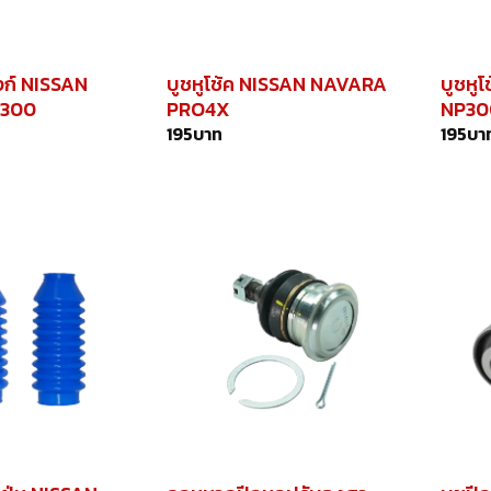
งก์ NISSAN
บูชหูโช้ค NISSAN NAVARA
บูชหู
P300
PRO4X
NP30
195
บาท
195
บา