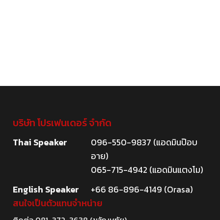
บริษัท โปรเฟนเดอร์ จำกัด
Thai Speaker
096-550-9837 (แอดมินป๊อบ
อาย)
065-715-4942 (แอดมินแตงโม)
English Speaker
+66 86-896-4149 (Orasa)
สนใจเป็นตัวแทนจำหน่าย
ติดต่อ
081-372-3638
(ขวัญหทัย)