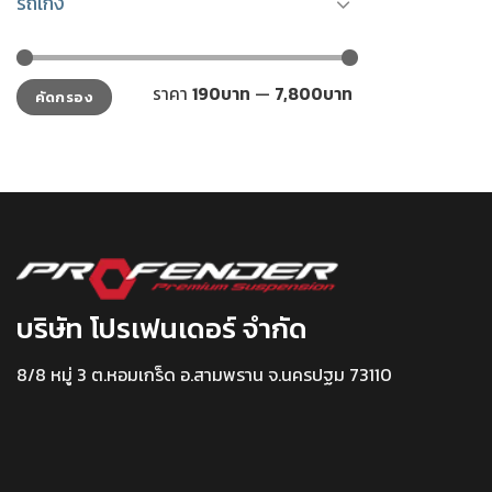
รถเก๋ง
ราคา
ราคา
ราคา
190บาท
—
7,800บาท
คัดกรอง
ต่ำ
สูงสุด
สุด
บริษัท โปรเฟนเดอร์ จำกัด
8/8 หมู่ 3 ต.หอมเกร็ด อ.สามพราน จ.นครปฐม 73110