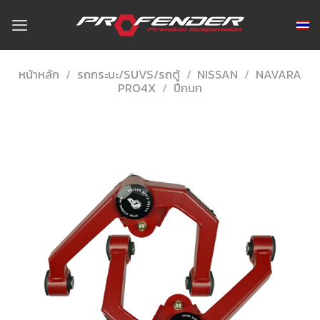
Skip
to
content
หน้าหลัก
/
รถกระบะ/SUVS/รถตู้
/
NISSAN
/
NAVARA
PRO4X
/
ปีกนก