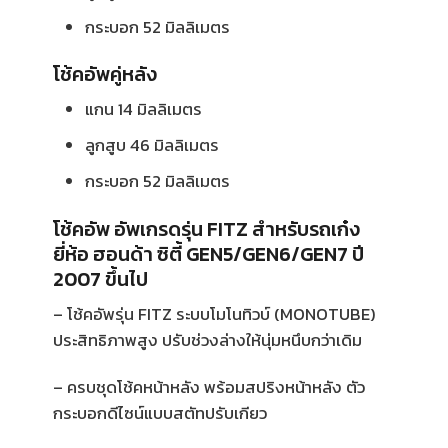
กระบอก 52 มิลลิเมตร
โช้คอัพคู่หลัง
แกน 14 มิลลิเมตร
ลูกสูบ 46 มิลลิเมตร
กระบอก 52 มิลลิเมตร
โช้คอัพ อัพเกรดรุ่น FITZ สำหรับรถเก๋ง
ยี่ห้อ ฮอนด้า ซิตี้ GEN5/GEN6/GEN7 ปี
2007 ขึ้นไป
– โช้ค
อัพรุ่น
FITZ
ระบบโมโนทิวบ์
(MONOTUBE)
ประสิทธิภาพสูง ปรับช่วงล่างให้นุ่มหนึบกว่าเดิม
–
ครบชุดโช้คหน้าหลัง พร้อมสปริงหน้าหลัง ตัว
กระบอกดีไซน์แบบสตัทปรับเกียว