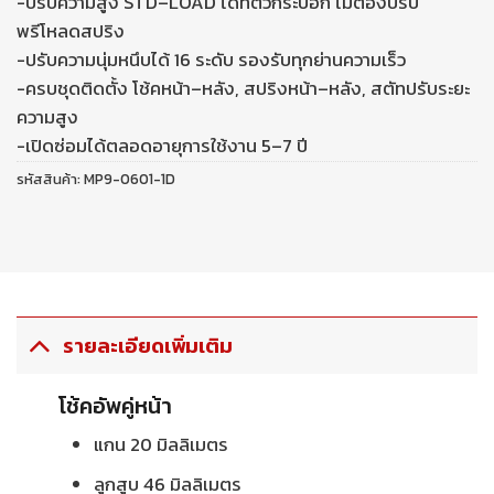
-ปรับความสูง STD–LOAD ได้ที่ตัวกระบอก ไม่ต้องปรับ
พรีโหลดสปริง
-ปรับความนุ่มหนึบได้ 16 ระดับ รองรับทุกย่านความเร็ว
-ครบชุดติดตั้ง โช้คหน้า–หลัง, สปริงหน้า–หลัง, สตัทปรับระยะ
ความสูง
-เปิดซ่อมได้ตลอดอายุการใช้งาน 5–7 ปี
รหัสสินค้า:
MP9-0601-1D
รายละเอียดเพิ่มเติม
โช้คอัพคู่หน้า
แกน 20 มิลลิเมตร
ลูกสูบ 46 มิลลิเมตร