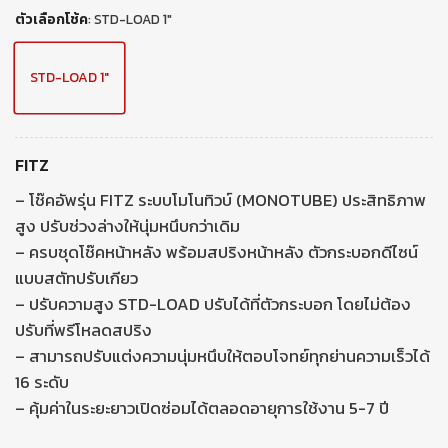
ตัวเลือกโช้ค
:
STD-LOAD 1"
STD-LOAD 1"
FITZ
– โช๊คอัพรุ่น FITZ ระบบโมโนทิวบ์ (MONOTUBE) ประสิทธิภาพ
สูง ปรับช่วงล่างให้นุ่มหนึบกว่าเดิม
– ครบชุดโช๊คหน้าหลัง พร้อมสปริงหน้าหลัง ตัวกระบอกดีไซน์
แบบสตัทปรับเกียว
– ปรับความสูง STD-LOAD ปรับได้ที่ตัวกระบอก โดยไม่ต้อง
ปรับที่พรีโหลดสปริง
– สามารถปรับแต่งความนุ่มหนึบให้ตอบโจทย์ทุกย่านความเร็วได้
16 ระดับ
– คุ้มค่าในระยะยาวเปิดซ่อมได้ตลอดอายุการใช้งาน 5-7 ปี