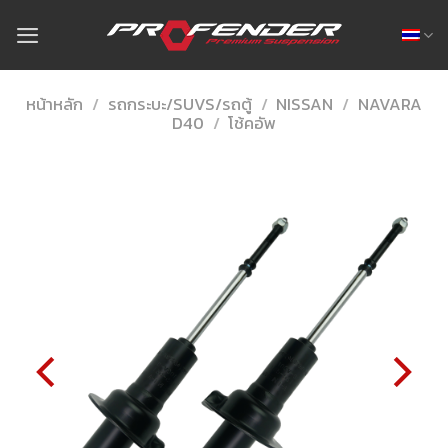
Skip
to
content
หน้าหลัก
/
รถกระบะ/SUVS/รถตู้
/
NISSAN
/
NAVARA
D40
/
โช้คอัพ