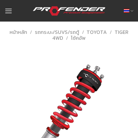
Skip
to
content
หน้าหลัก
/
รถกระบะ/SUVS/รถตู้
/
TOYOTA
/
TIGER
4WD
/
โช้คอัพ