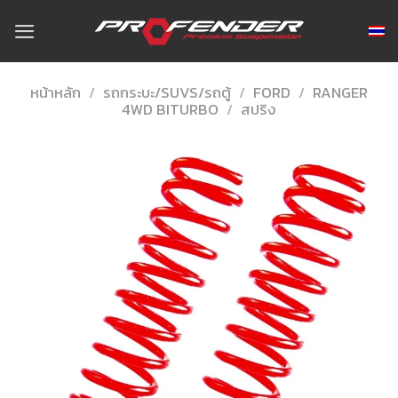
Skip
to
content
หน้าหลัก
/
รถกระบะ/SUVS/รถตู้
/
FORD
/
RANGER
4WD BITURBO
/
สปริง